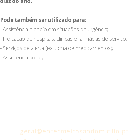
dias do ano.
Pode também ser utilizado para:
- Assistência e apoio em situações de urgência;
- Indicação de hospitais, clínicas e farmácias de serviço;
- Serviços de alerta (ex: toma de medicamentos);
- Assistência ao lar;
Prestamos serviços em todo o País - ED-
Enfermeiros ao Domicílio
geral@enfermeirosaodomicilio.pt